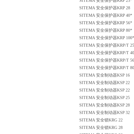
SITEMA 安全保护器KRP 25*
SITEMA 安全保护器KRP 28
SITEMA 安全保护器KRP 40*
SITEMA 安全保护器KRP 56*
SITEMA 安全保护器KRP 80*
SITEMA 安全保护器KRP 100
SITEMA 安全保护器KRP/T 25
SITEMA 安全保护器KRP/T 40
SITEMA 安全保护器KRP/T 56
SITEMA 安全保护器KRP/T 80
SITEMA 安全制动器KSP 16
SITEMA 安全制动器KSP 22
SITEMA 安全制动器KSP 22
SITEMA 安全制动器KSP 25
SITEMA 安全制动器KSP 28
SITEMA 安全制动器KSP 32
SITEMA 安全锁KRG 22
SITEMA 安全锁KRG 28