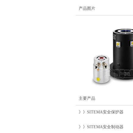
产品图片
主要产品
》》SITEMA安全保护器
》》SITEMA安全制动器