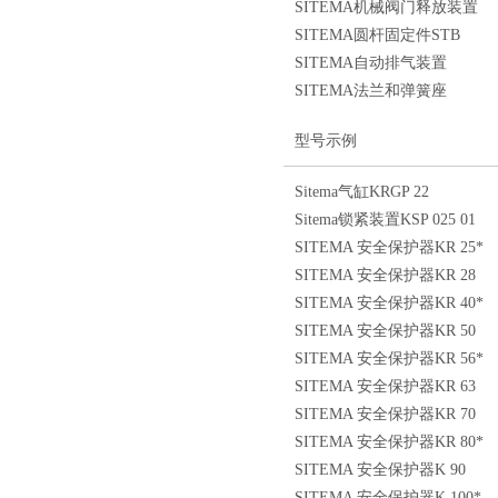
SITEMA机械阀门释放装置
SITEMA圆杆固定件STB
SITEMA自动排气装置
SITEMA法兰和弹簧座
型号示例
Sitema气缸KRGP 22
Sitema锁紧装置KSP 025 01
SITEMA 安全保护器KR 25*
SITEMA 安全保护器KR 28
SITEMA 安全保护器KR 40*
SITEMA 安全保护器KR 50
SITEMA 安全保护器KR 56*
SITEMA 安全保护器KR 63
SITEMA 安全保护器KR 70
SITEMA 安全保护器KR 80*
SITEMA 安全保护器K 90
SITEMA 安全保护器K 100*