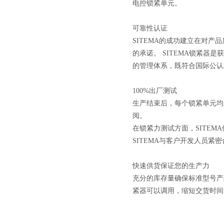
电控锁紧单元。
可靠性认证
SITEMA的成功建立在对产
的承诺。 SITEMA锁紧器是获
的管理体系，既符合国际公认
100%出厂测试
生产结束后，每个锁紧单元均
阅。
在锁紧力测试方面，SITEM
SITEMA与客户开发人员紧
快速供货保证您的生产力
充分的库存量确保标准型号产品
紧器可以调用，缩短交货时
SITEMA
代理
SITEMA
价格
S