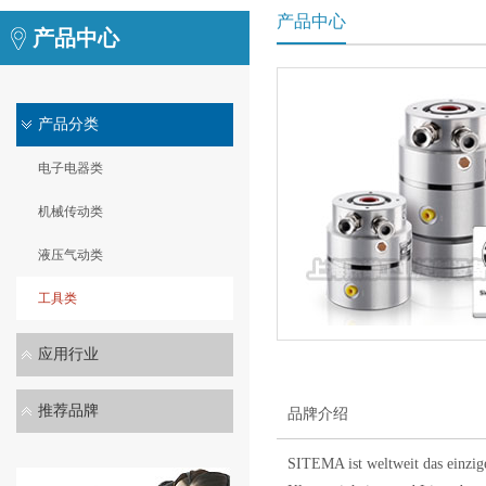
产品中心
产品中心
产品分类
电子电器类
机械传动类
液压气动类
工具类
应用行业
推荐品牌
品牌介绍
SITEMA ist weltweit das einzig