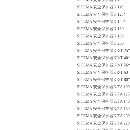
SITEMA 安全保护器K 110
SITEMA 安全保护器K 125*
SITEMA 安全保护器K 140*
SITEMA 安全保护器K 160
SITEMA 安全保护器K 180
SITEMA 安全保护器K 200
SITEMA 安全保护器KR/T 25*
SITEMA 安全保护器KR/T 40*
SITEMA 安全保护器KR/T 56*
SITEMA 安全保护器KR/T 63
SITEMA 安全保护器KR/T 80*
SITEMA 安全保护器K/TA 100
SITEMA 安全保护器K/TA 125
SITEMA 安全保护器K/TA 140
SITEMA 安全保护器K/TA 160
SITEMA 安全保护器K/TA 200
SITEMA 安全保护器K/TA 220