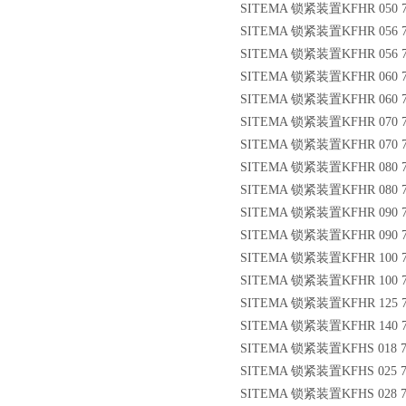
SITEMA 锁紧装置KFHR 050 
SITEMA 锁紧装置KFHR 056 
SITEMA 锁紧装置KFHR 056 
SITEMA 锁紧装置KFHR 060 
SITEMA 锁紧装置KFHR 060 
SITEMA 锁紧装置KFHR 070 
SITEMA 锁紧装置KFHR 070 
SITEMA 锁紧装置KFHR 080 
SITEMA 锁紧装置KFHR 080 
SITEMA 锁紧装置KFHR 090 
SITEMA 锁紧装置KFHR 090 
SITEMA 锁紧装置KFHR 100 
SITEMA 锁紧装置KFHR 100 
SITEMA 锁紧装置KFHR 125 
SITEMA 锁紧装置KFHR 140 
SITEMA 锁紧装置KFHS 018 7
SITEMA 锁紧装置KFHS 025 7
SITEMA 锁紧装置KFHS 028 7