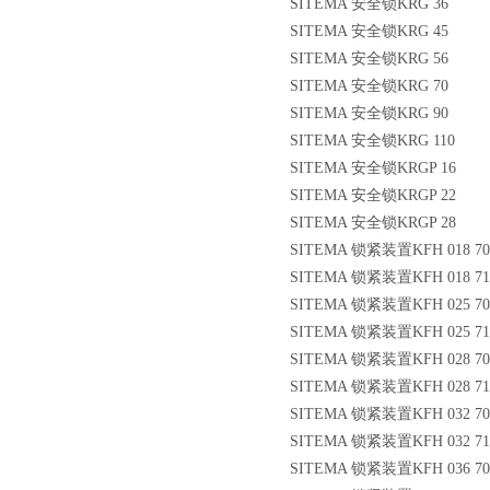
SITEMA 安全锁KRG 36
SITEMA 安全锁KRG 45
SITEMA 安全锁KRG 56
SITEMA 安全锁KRG 70
SITEMA 安全锁KRG 90
SITEMA 安全锁KRG 110
SITEMA 安全锁KRGP 16
SITEMA 安全锁KRGP 22
SITEMA 安全锁KRGP 28
SITEMA 锁紧装置KFH 018 70
SITEMA 锁紧装置KFH 018 71
SITEMA 锁紧装置KFH 025 70
SITEMA 锁紧装置KFH 025 71
SITEMA 锁紧装置KFH 028 70
SITEMA 锁紧装置KFH 028 71
SITEMA 锁紧装置KFH 032 70
SITEMA 锁紧装置KFH 032 71
SITEMA 锁紧装置KFH 036 70