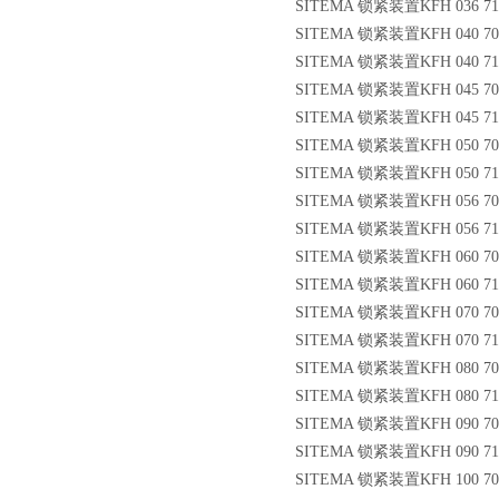
SITEMA 锁紧装置KFH 036 71
SITEMA 锁紧装置KFH 040 70
SITEMA 锁紧装置KFH 040 71
SITEMA 锁紧装置KFH 045 70
SITEMA 锁紧装置KFH 045 71
SITEMA 锁紧装置KFH 050 70
SITEMA 锁紧装置KFH 050 71
SITEMA 锁紧装置KFH 056 70
SITEMA 锁紧装置KFH 056 71
SITEMA 锁紧装置KFH 060 70
SITEMA 锁紧装置KFH 060 71
SITEMA 锁紧装置KFH 070 70
SITEMA 锁紧装置KFH 070 71
SITEMA 锁紧装置KFH 080 70
SITEMA 锁紧装置KFH 080 71
SITEMA 锁紧装置KFH 090 70
SITEMA 锁紧装置KFH 090 71
SITEMA 锁紧装置KFH 100 70