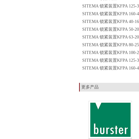
SITEMA 锁紧装置KFPA 125-3
SITEMA 锁紧装置KFPA 160-4
SITEMA 锁紧装置KFPA 40-16
SITEMA 锁紧装置KFPA 50-20
SITEMA 锁紧装置KFPA 63-20
SITEMA 锁紧装置KFPA 80-25
SITEMA 锁紧装置KFPA 100-2
SITEMA 锁紧装置KFPA 125-3
SITEMA 锁紧装置KFPA 160-4
更多产品