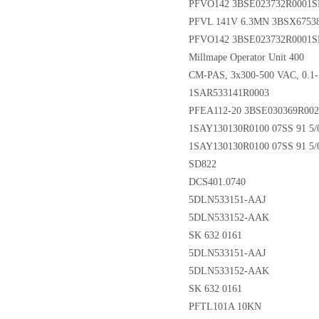
PFVO142 3BSE023732R0001S
PFVL 141V 6.3MN 3BSX67538
PFVO142 3BSE023732R0001S
Millmape Operator Unit 400
CM-PAS, 3x300-500 VAC, 0.1-
1SAR533141R0003
PFEA112-20 3BSE030369R002
1SAY130130R0100 07SS 91 5
1SAY130130R0100 07SS 91 5
SD822
DCS401.0740
5DLN533151-AAJ
5DLN533152-AAK
SK 632 0161
5DLN533151-AAJ
5DLN533152-AAK
SK 632 0161
PFTL101A 10KN