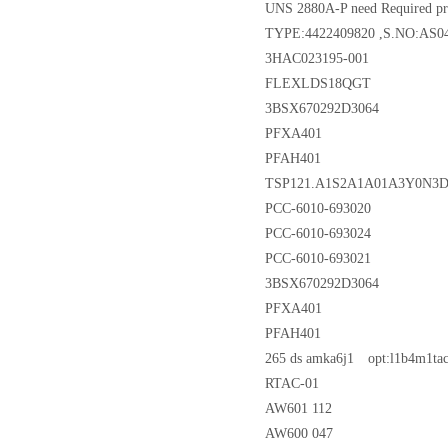
UNS 2880A-P need Required pr
TYPE:4422409820 ,S.NO:AS0
3HAC023195-001
FLEXLDS18QGT
3BSX670292D3064
PFXA401
PFAH401
TSP121.A1S2A1A01A3Y0N3D1
PCC-6010-693020
PCC-6010-693024
PCC-6010-693021
3BSX670292D3064
PFXA401
PFAH401
265 ds amka6j1 opt:l1b4m1ta
RTAC-01
AW601 112
AW600 047