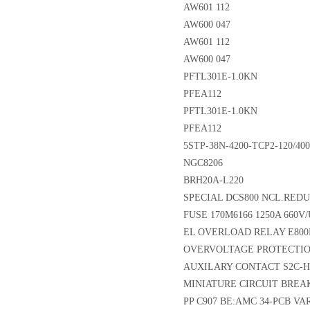
AW601 112
AW600 047
AW601 112
AW600 047
PFTL301E-1.0KN
PFEA112
PFTL301E-1.0KN
PFEA112
5STP-38N-4200-TCP2-120/400
NGC8206
BRH20A-L220
SPECIAL DCS800 NCL.REDU
FUSE 170M6166 1250A 660V
EL OVERLOAD RELAY E800Du
OVERVOLTAGE PROTECTION 
AUXILARY CONTACT S2C-H6
MINIATURE CIRCUIT BREAK
PP C907 BE:AMC 34-PCB VA