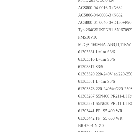
PFTL 201 C 50.0 kN
ACS800-04-0016-3+N682
ACS800-04-0006-3+N682
ACS800-01-0040-3+D150+P90
Typ:264GSUKPNB1 SN:670923
PM510V16
M2QA-160M4A-AB3,D,11KW
61303331 L=1m S3/6
61303316 L=1m S3/6
61303311 S3/5
61303320 220-240V ac/220-250
61303381 L=1m S3/6
61303378 220-240Vac/220-250V
61303267 S5N400 PR211-LI 
61303271 S5N630 PR211-LI 
61303441 FP: S5 400 WR
61303442 FP: S5 630 WR
BRH20B-N-Z0