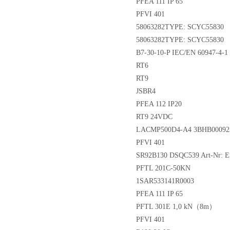
PFEA 111 IP 65
PFVI 401
58063282TYPE: SCYC55830
58063282TYPE: SCYC55830
B7-30-10-P IEC/EN 60947-4-1
RT6
RT9
JSBR4
PFEA 112 IP20
RT9 24VDC
LACMP500D4-A4 3BHB00092
PFVI 401
SR92B130 DSQC539 Art-Nr: 
PFTL 201C-50KN
1SAR533141R0003
PFEA 111 IP 65
PFTL 301E 1,0 kN（8m）
PFVI 401