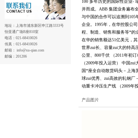
100 多年历史的国际性企业- 瑞
并而成。ABB 集团业务遍布全
与中国的合作可以追溯到105
企业。1995年，在华控股
地址：上海市浦东新区申江路3333号
怡亚通广场B座810室
程、制造、销售和服务等*的业
电话：021-68410026
在华的销售额达51亿美元，
传真：021-68410026
世界zui长、容量zui大的特
邮箱： info@xu-qian.com
公里、800千伏 （2011年初
邮编：201206
（2009年投入运营） 中国
国*座全自动散货码头－上海罗
球zui优秀、zui高效的轧钢
动重卡冲压生产线 （2009年
产品图片