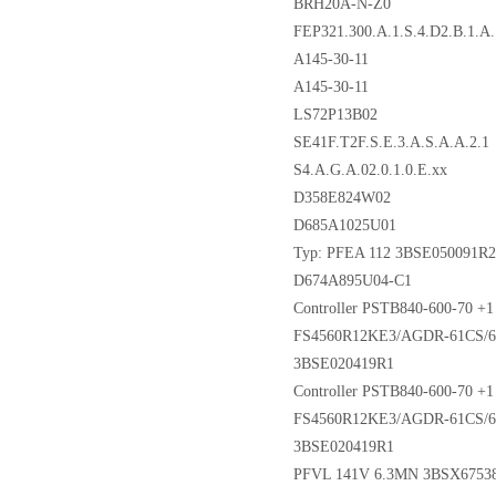
BRH20A-N-Z0
FEP321.300.A.1.S.4.D2.B.1.A.
A145-30-11
A145-30-11
LS72P13B02
SE41F.T2F.S.E.3.A.S.A.A.2.1
S4.A.G.A.02.0.1.0.E.xx
D358E824W02
D685A1025U01
Typ: PFEA 112 3BSE050091R2
D674A895U04-C1
Controller PSTB840-600-70 
FS4560R12KE3/AGDR-61CS/6
3BSE020419R1
Controller PSTB840-600-70 
FS4560R12KE3/AGDR-61CS/6
3BSE020419R1
PFVL 141V 6.3MN 3BSX67538