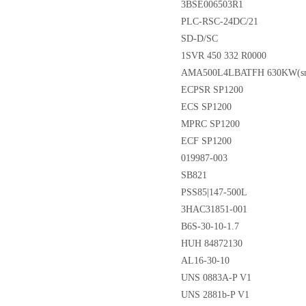
3BSE006503R1
PLC-RSC-24DC/21
SD-D/SC
1SVR 450 332 R0000
AMA500L4LBATFH 630KW(sn
ECPSR SP1200
ECS SP1200
MPRC SP1200
ECF SP1200
019987-003
SB821
PSS85|147-500L
3HAC31851-001
B6S-30-10-1.7
HUH 84872130
AL16-30-10
UNS 0883A-P V1
UNS 2881b-P V1