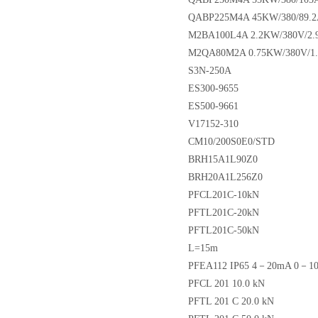
QABP225M4A 45KW/380/89.
M2BA100L4A 2.2KW/380V/2.
M2QA80M2A 0.75KW/380V/1
S3N-250A
ES300-9655
ES500-9661
V17152-310
CM10/200S0E0/STD
BRH15A1L90Z0
BRH20A1L256Z0
PFCL201C-10kN
PFTL201C-20kN
PFTL201C-50kN
L=15m
PFEA112 IP65 4－20mA 0－1
PFCL 201 10.0 kN
PFTL 201 C 20.0 kN