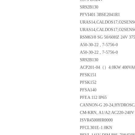
SR92B130
PFVI401 3BSE2041R1
URAS14,CALDOS17,O2SENSOR
URAS14,CALDOS17,O2SENSOR
RSM63/8 SG 50/60HZ 24V 375/
A50-30-22 , 7-5756-0
A50-30-22 , 7-5756-0
SR92B130
ACP201-04（）4.0KW 400VAC 
PFSK151
PFSK152
PFSA140
PFEA 112 IP65
CANNON-G 20-24,HYDROSCAN
CM-KRN, A1/A2:AC220-240V 5
ISVR45008IR0000
PFCL301E-1.0KN