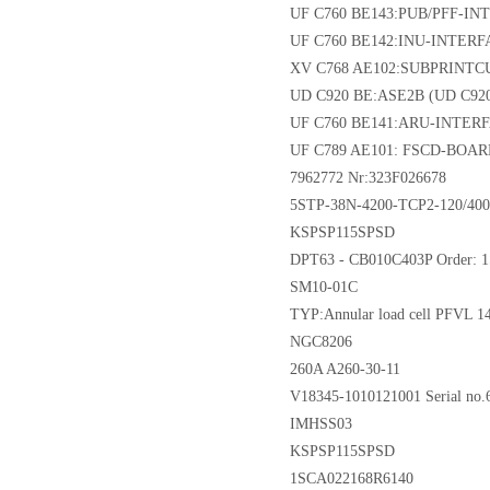
UF C760 BE143:PUB/PFF-I
UF C760 BE142:INU-INTER
XV C768 AE102:SUBPRINTC
UD C920 BE:ASE2B (UD C92
UF C760 BE141:ARU-INTER
UF C789 AE101: FSCD-BOA
7962772 Nr:323F026678
5STP-38N-4200-TCP2-120/400
KSPSP115SPSD
DPT63 - CB010C403P Order: 
SM10-01C
TYP:Annular load cell PFVL 
NGC8206
260A A260-30-11
V18345-1010121001 Serial no.
IMHSS03
KSPSP115SPSD
1SCA022168R6140