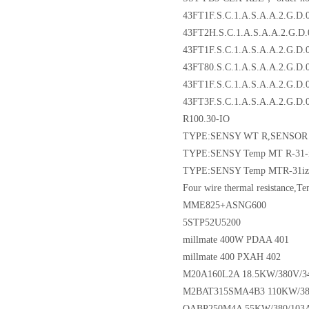
43FT1F.S.C.1.A.S.A.A.2.G.D.
43FT2H.S.C.1.A.S.A.A.2.G.D
43FT1F.S.C.1.A.S.A.A.2.G.D.
43FT80.S.C.1.A.S.A.A.2.G.D.
43FT1F.S.C.1.A.S.A.A.2.G.D.
43FT3F.S.C.1.A.S.A.A.2.G.D.
R100.30-IO
TYPE:SENSY WT R,SENSOR 1
TYPE:SENSY Temp MT R-31-i
TYPE:SENSY Temp MTR-31iz,
Four wire thermal resistance,T
MME825+ASNG600
5STP52U5200
millmate 400W PDAA 401
millmate 400 PXAH 402
M20A160L2A 18.5KW/380V/34
M2BAT315SMA4B3 110KW/38
QABP250M4A 55KW/380/103