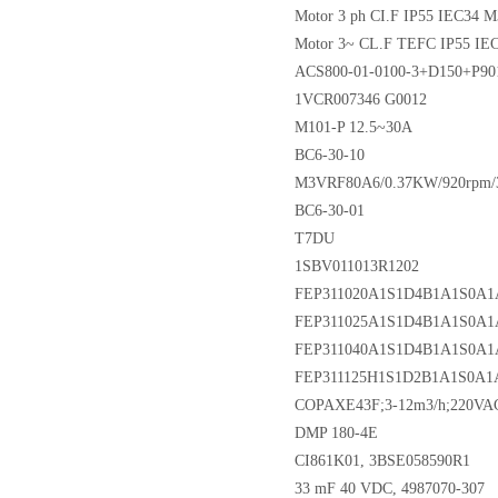
Motor 3 ph CI.F IP55 IEC34
Motor 3~ CL.F TEFC IP55 IE
ACS800-01-0100-3+D150+P9
1VCR007346 G0012
M101-P 12.5~30A
BC6-30-10
M3VRF80A6/0.37KW/920rpm/
BC6-30-01
T7DU
1SBV011013R1202
FEP311020A1S1D4B1A1S0A1
FEP311025A1S1D4B1A1S0A1
FEP311040A1S1D4B1A1S0A1
FEP311125H1S1D2B1A1S0A1A
COPAXE43F;3-12m3/h;220VA
DMP 180-4E
CI861K01, 3BSE058590R1
33 mF 40 VDC, 4987070-307