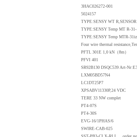
3HAC026272-001
5024157
TYPE:SENSY WT R,SENSOR 1
TYPE:SENSY Temp MT R-31-i
TYPE:SENSY Temp MTR-31iz,
Four wire thermal resistance,T
PFTL 301E 1,0 kN（8m）
PFVI 401
SR92B130 DSQC539 Art-Nr:E
LXM05BD57N4
LC1DT25P7
XPSABV11330P,24 VDC
TERE 33 NW complet
PT4-07S
PT4-30S
EVG-16/1PHAS/6
SWIRE-CAB-025
SST-PB3-CLX-RLL， order no