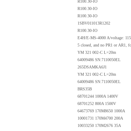
R100.30-IO
R100.30-IO
R100.30-IO
1SBV011013R1202
R100.30-IO
E4H/E-MS-4000 A/voltage: 1150
5 closed, and no PR1 or AR1, for
YM 321 002-C L=20m
64009486 SN:7110050EL
265DSAMKA6J1
YM 321 002-C L=20m
64009486 SN:7110050EL
BRS35B
68701244 1000A 1400V
68701252 800A 1500V
64673769 170M8650 1000A
10001731 170M4700 200A
10033250 170M2676 35A