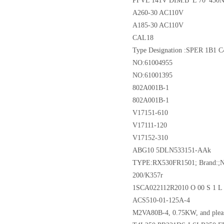
PFVL 141V DIM.B*L 70*45
A260-30 AC110V
A185-30 AC110V
CAL18
Type Designation :SPER 1B1 C4
NO:61004955
NO:61001395
802A001B-1
802A001B-1
V17151-610
V17111-120
V17152-310
ABG10 5DLN533151-AAk
TYPE:RX530FR1501; Brand:;N
200/K357r
1SCA022112R2010 O 00 S 1 L 
ACS510-01-125A-4
M2VA80B-4, 0.75KW, and please