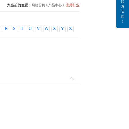
联
您当前的位置：
网站首页
>
产品中心
>
应用行业
系
我
们
》
R
S
T
U
V
W
X
Y
Z
经