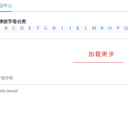
品中心
牌按字母分类
B
C
D
E
F
G
H
I
J
K
L
M
N
O
P
Q
销品牌
行业介绍
ello,World!