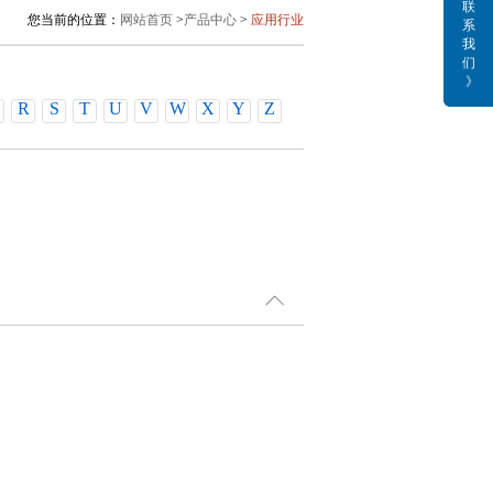
联
您当前的位置：
网站首页
>
产品中心
>
应用行业
系
我
们
》
R
S
T
U
V
W
X
Y
Z
经