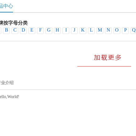
品中心
牌按字母分类
B
C
D
E
F
G
H
I
J
K
L
M
N
O
P
Q
销品牌
行业介绍
ello,World!